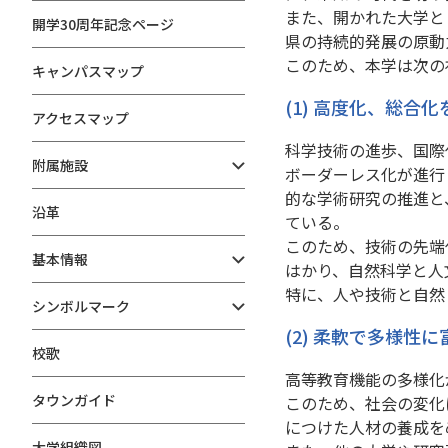
また、開かれた大学と
開学30周年記念ページ
県の持続的発展の原動
このため、本学は次の
キャンパスマップ
(1) 高度化、総合
アクセスマップ
科学技術の進歩、国際
附属施設
ボーダーレス化が進行
的な学術研究の推進と
沿革
ている。
このため、技術の先端
基本情報
はかり、自然科学と人
特に、人や技術と自然
シンボルマーク
(2) 柔軟で多様性
校歌
高等教育機能の多様化
タウンガイド
このため、社会の変化
につけた人材の養成を
大学組織図