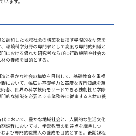
ています。
境と調和した地域社会の構築を目指す学際的な研究を
に、環境科学分野の専門家として高度な専門的知識と
部門における優れた研究者ならびに行政機関や社会の
人材の養成を目的とする。
創造と豊かな社会の構築を目指して、基礎教育を重視
分野において、幅広い基礎学力と高度な専門知識を兼
技術者、世界の科学技術をリードできる独創性と学際
専門的な知識を必要とする業務等に従事する人材の養
時代において、豊かな地域社会と、人間的な生活文化
前期課程においては、学部教育の到達点を継承しつ
者および専門的職業人の養成を目的とする。後期課程