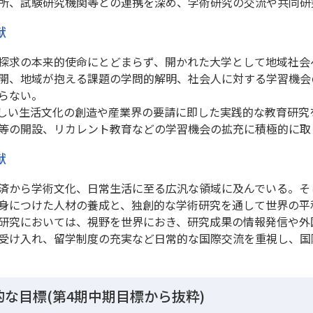
所、試験研究機関等との連携を深め、学術研究の交流や共同研
献
探求の本来的使命にとどまらず、開かれた大学として地域社会
開、地域が抱える課題の学問的解明、社会人に対する学習機会
らない。
しい生活文化の創造や産業界の要請に即した実践的な教育研究
等の開設、リカレント教育などの学習機会の拡充に積極的に取
献
済から学術文化、日常生活に至る広汎な領域に及んでいる。そ
身につけた人材の養成と、独創的な学術研究を通して世界の平
研究においては、視野を世界におき、研究成果の情報発信や外
受け入れ、留学制度の充実など日常的な国際交流を重視し、国
な目標(第4期中期目標から抜粋)