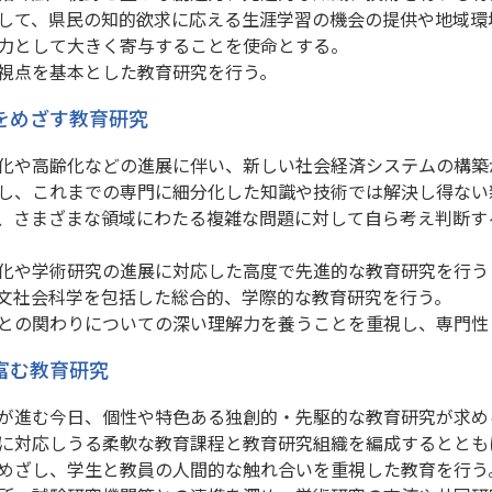
して、県民の知的欲求に応える生涯学習の機会の提供や地域環
力として大きく寄与することを使命とする。
視点を基本とした教育研究を行う。
化をめざす教育研究
化や高齢化などの進展に伴い、新しい社会経済システムの構築
し、これまでの専門に細分化した知識や技術では解決し得ない
、さまざまな領域にわたる複雑な問題に対して自ら考え判断す
化や学術研究の進展に対応した高度で先進的な教育研究を行う
文社会科学を包括した総合的、学際的な教育研究を行う。
との関わりについての深い理解力を養うことを重視し、専門性
に富む教育研究
が進む今日、個性や特色ある独創的・先駆的な教育研究が求め
に対応しうる柔軟な教育課程と教育研究組織を編成するととも
めざし、学生と教員の人間的な触れ合いを重視した教育を行う