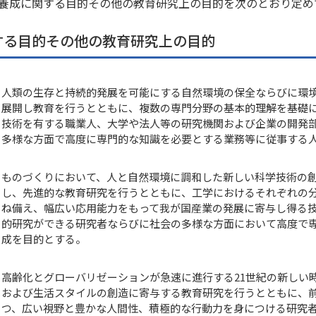
養成に関する目的その他の教育研究上の目的を次のとおり定め
する目的その他の教育研究上の目的
人類の生存と持続的発展を可能にする自然環境の保全ならびに環
展開し教育を行うとともに、複数の専門分野の基本的理解を基礎
技術を有する職業人、大学や法人等の研究機関および企業の開発
多様な方面で高度に専門的な知識を必要とする業務等に従事する
ものづくりにおいて、人と自然環境に調和した新しい科学技術の
し、先進的な教育研究を行うとともに、工学におけるそれぞれの
ね備え、幅広い応用能力をもって我が国産業の発展に寄与し得る
的研究ができる研究者ならびに社会の多様な方面において高度で
成を目的とする。
高齢化とグローバリゼーションが急速に進行する21世紀の新しい
および生活スタイルの創造に寄与する教育研究を行うとともに、
つ、広い視野と豊かな人間性、積極的な行動力を身につける研究