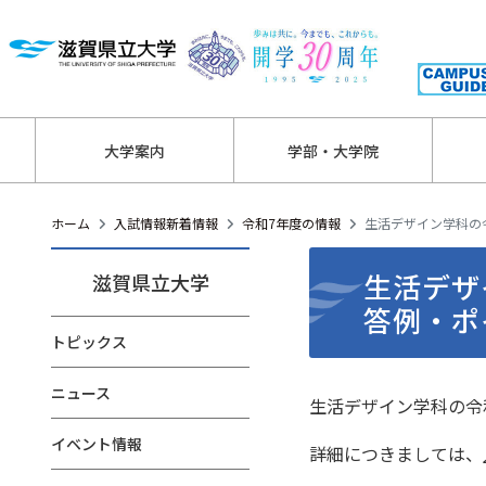
大学案内
学部・大学院
ホーム
入試情報新着情報
令和7年度の情報
生活デザイン学科の
生活デザ
滋賀県立大学
答例・ポ
トピックス
ニュース
生活デザイン学科の令
イベント情報
詳細につきましては、