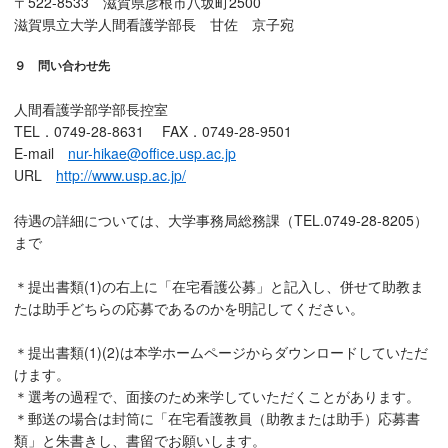
〒522-8533 滋賀県彦根市八坂町2500
滋賀県立大学人間看護学部長 甘佐 京子宛
９ 問い合わせ先
人間看護学部学部長控室
TEL．0749-28-8631 FAX．0749-28-9501
E-mail
nur-hikae@office.usp.ac.jp
URL
http://www.usp.ac.jp/
待遇の詳細については、大学事務局総務課（TEL.0749-28-8205）
まで
＊提出書類(1)の右上に「在宅看護公募」と記入し、併せて助教ま
たは助手どちらの応募であるのかを明記してください。
＊提出書類(1)(2)は本学ホームページからダウンロードしていただ
けます。
＊選考の過程で、面接のため来学していただくことがあります。
＊郵送の場合は封筒に「在宅看護教員（助教または助手）応募書
類」と朱書きし、書留でお願いします。