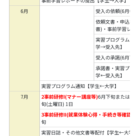
事前学習レポートの提出【学生→大学】
6月
受入の依頼(6月中
依頼文書・申込書(
書)・事前学習レ
実習プログラム(様
学→受入先】
受入の承諾(6月下
承諾書・実習プロ
学←受入先】
実習プログラム通知【学生←大学】
7月
2事前研修I(マナー講座等)
6月下旬または7
旬(土曜日) 1日
3事前研修II(就業体験心得・手続き等確認)
旬
実習日誌・その他文書等配付【学生←大学