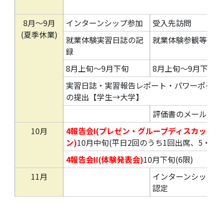
8月～9月
インターンシップ参加
受入先訪問
(夏季休業)
就業体験実習日誌の記
就業体験参観等
録
8月上旬～9月下旬
8月上旬～9月下旬
実習日誌・実習報告レポート・パワーポイ
の提出【学生→大学】
評価書のメール返
10月
4報告会I(プレゼン・グループディスカッシ
ン)
10月中旬(平日2回のうち1回出席、5・6
4報告会II(体験発表会)
10月下旬(6限)
11月
インターンシップ
認定