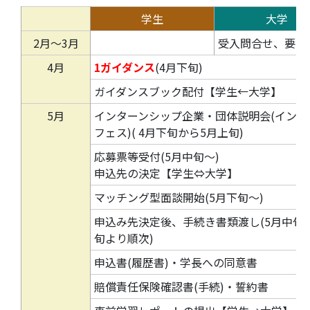
学生
大学
2月～3月
受入問合せ、要件
4月
1ガイダンス
(4月下旬)
ガイダンスブック配付【学生←大学】
5月
インターンシップ企業・団体説明会(インタ
フェス)( 4月下旬から5月上旬)
応募票等受付(5月中旬～)
申込先の決定【学生⇔大学】
マッチング型面談開始(5月下旬～)
申込み先決定後、手続き書類渡し(5月中旬
旬より順次)
申込書(履歴書)・学長への同意書
賠償責任保険確認書(手続)・誓約書