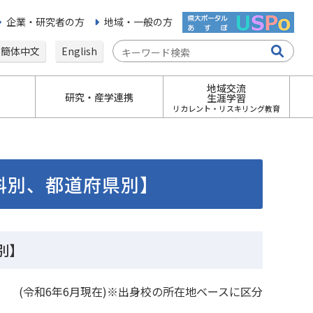
企業・研究者の方
地域・一般の方
簡体中文
English
地域交流
研究・産学連携
生涯学習
リカレント・リスキリング教育
科別、都道府県別】
別】
(令和6年6月現在)※出身校の所在地ベースに区分