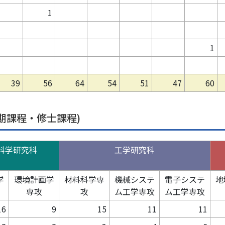
1
1
39
56
64
54
51
47
60
期課程・修士課程)
科学研究科
工学研究科
学
環境計画学
材料科学専
機械システ
電子システ
地
専攻
攻
ム工学専攻
ム工学専攻
16
9
15
11
11