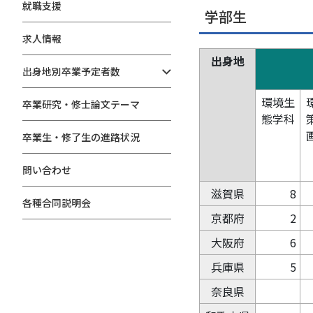
就職支援
学部生
求人情報
出身地
出身地別卒業予定者数
環境生
卒業研究・修士論文テーマ
態学科
卒業生・修了生の進路状況
問い合わせ
滋賀県
8
各種合同説明会
京都府
2
大阪府
6
兵庫県
5
奈良県