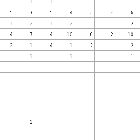
1
1
5
3
5
4
5
3
6
1
2
1
2
2
4
7
4
10
6
2
10
2
1
4
1
2
2
1
1
1
1