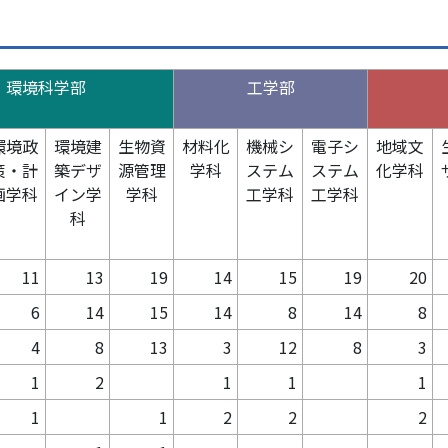
環境科学部
工学部
環境政
環境建
生物資
材料化
機械シ
電子シ
地域文
策・計
築デザ
源管理
学科
ステム
ステム
化学科
画学科
イン学
学科
工学科
工学科
科
11
13
19
14
15
19
20
6
14
15
14
8
14
8
4
8
13
3
12
8
3
1
2
1
1
1
1
1
2
2
2