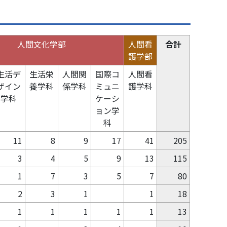
人間文化学部
人間看
合計
護学部
生活デ
生活栄
人間関
国際コ
人間看
ザイン
養学科
係学科
ミュニ
護学科
学科
ケーシ
ョン学
科
11
8
9
17
41
205
3
4
5
9
13
115
1
7
3
5
7
80
2
3
1
1
18
1
1
1
1
1
13