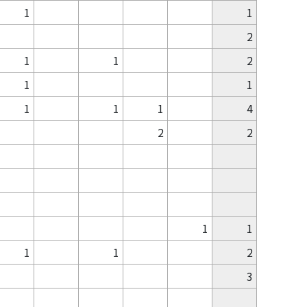
1
1
2
1
1
2
1
1
1
1
1
4
2
2
1
1
1
1
2
3